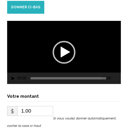
DONNER CI-BAS
Lecteur
vidéo
00:00
02:28
Votre montant
$
Si vous voulez donner automatiquement,
cocher la case ci-haut